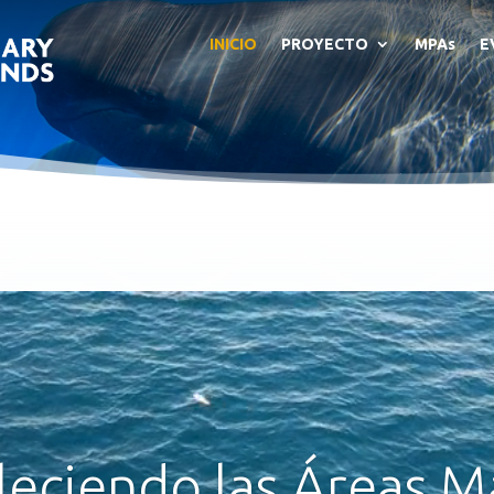
INICIO
PROYECTO
MPAs
E
Reproductor
de
vídeo
leciendo las Áreas M